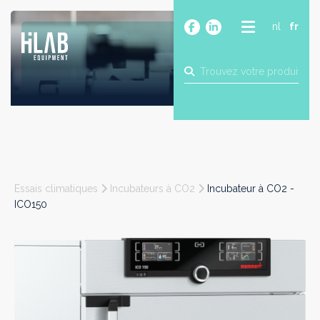
nl
fr
A PROPOS
PRODUITS
MARQUES
BLOG
CONTACT
CONSTRUCTION
Essais climatiques
Incubateurs à CO2
Incubateur à CO2 -
INDUSTRIE
ICO150
ALIMENTAIRE
PHARMA