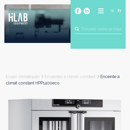
nl
fr
A PROPOS
PRODUITS
MARQUES
BLOG
CONTACT
CONSTRUCTION
Essais climatiques
Enceintes à climat constant
Enceinte à
INDUSTRIE
climat constant HPP1400eco
ALIMENTAIRE
PHARMA