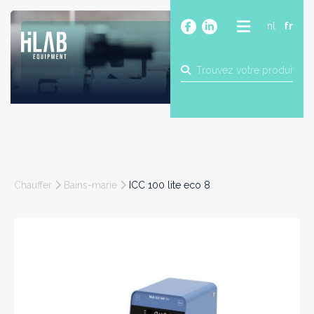
nl
fr
A PROPOS
PRODUITS
MARQUES
BLOG
CONTACT
CONSTRUCTION
Chauffer
Bains-marie
ICC 100 lite eco 8
INDUSTRIE
ALIMENTAIRE
PHARMA