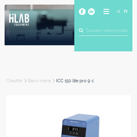
nl
fr
A PROPOS
PRODUITS
MARQUES
BLOG
CONTACT
CONSTRUCTION
Chauffer
Bains-marie
ICC 150 lite pro 9 c
INDUSTRIE
ALIMENTAIRE
PHARMA