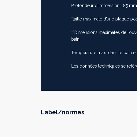
Profondeur d'immersion : 85 m
*taille maximale d’une plaque pos
**Dimensions maximales de l’ouve
bain.
Température max. dans le bain en 
Les données techniques se réfèr
Label/normes