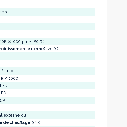
cts
10K @1000rpm - 150 °C
roidissement externe)
-20 °C
PT 100
té
PT1000
LED
LED
2 K
at externe
oui
re de chauffage
0.1 K