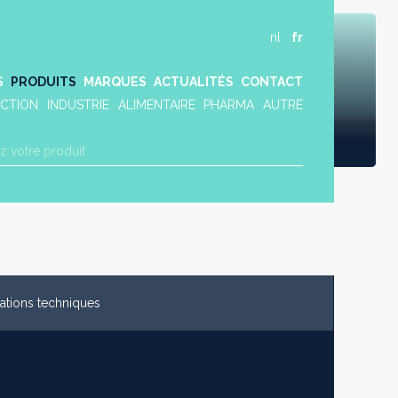
nl
fr
S
PRODUITS
MARQUES
ACTUALITÉS
CONTACT
CTION
INDUSTRIE
ALIMENTAIRE
PHARMA
AUTRE
cations techniques