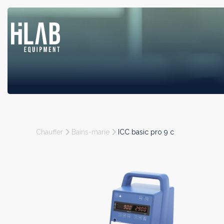
Chauffer
Bains-marie
ICC basic pro 9 c