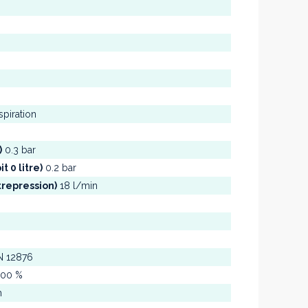
piration
)
0.3 bar
t 0 litre)
0.2 bar
trepression)
18 l/min
N 12876
00 %
m