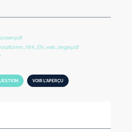
creen.pdf
210x280mm_IWK_EN_web_single.pdf
f
UESTION
VOIR L'APERÇU