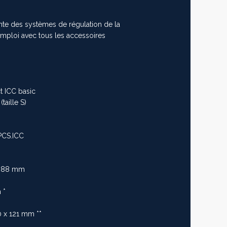
sente des systèmes de régulation de la
emploi avec tous les accessoires
 ICC basic
taille S)
PCS.ICC
x 388 mm
 *
0 x 121 mm **