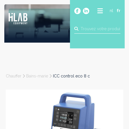
nl
fr
A PROPOS
PRODUITS
MARQUES
BLOG
CONTACT
CONSTRUCTION
Chauffer
Bains-marie
ICC control eco 8 c
INDUSTRIE
ALIMENTAIRE
PHARMA