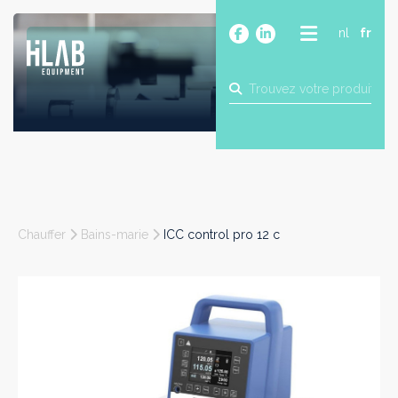
nl
fr
A PROPOS
PRODUITS
MARQUES
BLOG
CONTACT
CONSTRUCTION
Chauffer
Bains-marie
ICC control pro 12 c
INDUSTRIE
ALIMENTAIRE
PHARMA