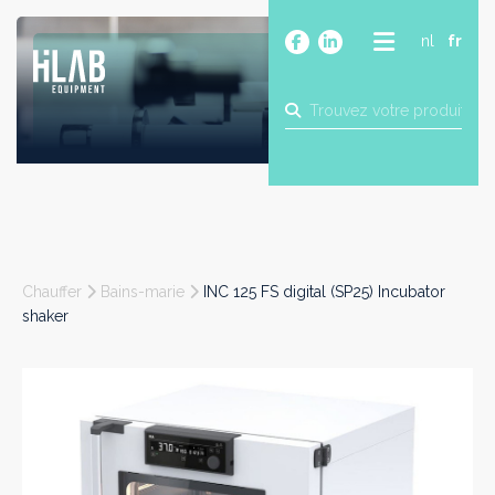
nl
fr
A PROPOS
PRODUITS
MARQUES
BLOG
CONTACT
CONSTRUCTION
Chauffer
Bains-marie
INC 125 FS digital (SP25) Incubator
INDUSTRIE
shaker
ALIMENTAIRE
PHARMA