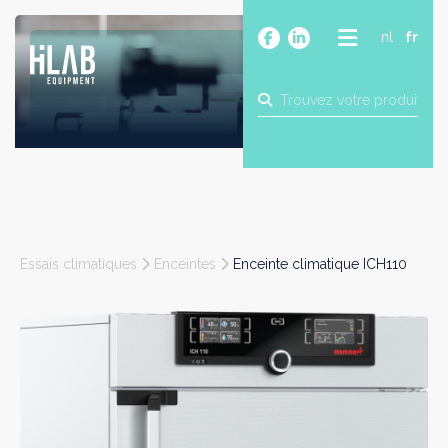
nl
fr
A PROPOS
PRODUITS
MARQUES
BLOG
CONTACT
CONSTRUCTION
Essais climatiques
Enceintes
Enceinte climatique ICH110
INDUSTRIE
ALIMENTAIRE
PHARMA