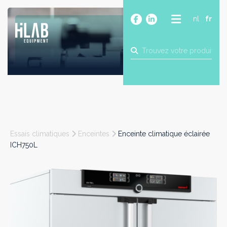
nl
fr
A PROPOS
PRODUITS
MARQUES
BLOG
CONTACT
CONSTRUCTION
Essais climatiques
Enceintes
Enceinte climatique éclairée
INDUSTRIE
ICH750L
ALIMENTAIRE
PHARMA