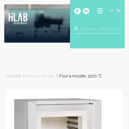
nl
fr
A PROPOS
PRODUITS
MARQUES
BLOG
CONTACT
CONSTRUCTION
Chauffer
Fours à moufle
Four à moufle, 1200 °C
INDUSTRIE
ALIMENTAIRE
PHARMA