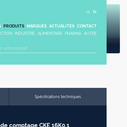
nl
fr
S
PRODUITS
MARQUES
ACTUALITÉS
CONTACT
CTION
INDUSTRIE
ALIMENTAIRE
PHARMA
AUTRE
Spécifications techniques
e de comptage CKE 16K0.1