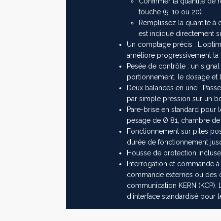
Confirmer la quantité de 
touche (5, 10 ou 20)
Remplissez la quantité à
est indiqué directement su
Un comptage précis : L'optim
améliore progressivement la 
Pesée de contrôle : un signal
portionnement, le dosage et le
Deux balances en une : Pas
par simple pression sur un b
Pare-brise en standard pour 
pesage de Ø 81, chambre de
Fonctionnement sur piles poss
durée de fonctionnement jus
Housse de protection incluse 
Interrogation et commande à 
commande externes ou des ord
communication KERN (KCP). 
d'interface standardisé pour 
permettant d'appeler et de co
de l'appareil. Les appareils