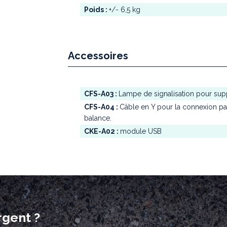
Poids :
+/- 6,5 kg
Accessoires
CFS-A03 :
Lampe de signalisation pour sup
CFS-A04 :
Câble en Y pour la connexion par
balance.
CKE-A02 :
module USB
rgent ?