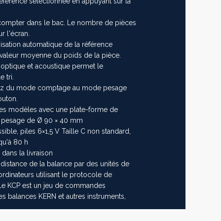
référence sélectionnée en appuyant sur la
 compter dans le bac. Le nombre de pièces
r l'écran.
isation automatique de la référence
valeur moyenne du poids de la pièce.
 optique et acoustique permet le
 tri.
sez du mode comptage au mode pesage
outon.
les modèles avec une plate-forme de
 pesage de Ø 90 × 40 mm
ible, piles 6×1,5 V Taille C non standard,
qu'à 80 h
dans la livraison
distance de la balance par des unités de
inateurs utilisant le protocole de
Le KCP est un jeu de commandes
les balances KERN et autres instruments,
ntrôler tous les paramètres et fonctions
 KERN avec KCP peuvent donc être