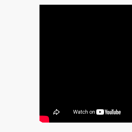
facilement intégrés dans des o
d'autres systèmes numérique
compatible avec le protocol
l'interface de données RS-232
}