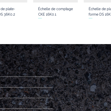
 de plate-
Échelle de comptage
Échelle de pl
DS 36K0.2
CKE 16K0.1
forme DS 16K