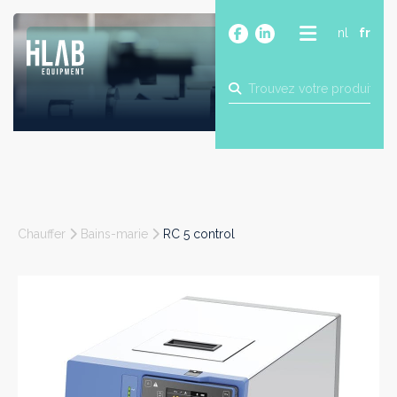
nl
fr
A PROPOS
PRODUITS
MARQUES
BLOG
CONTACT
CONSTRUCTION
Chauffer
Bains-marie
RC 5 control
INDUSTRIE
ALIMENTAIRE
PHARMA