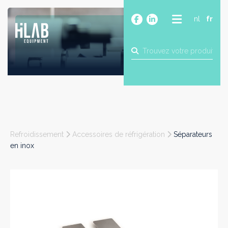
nl
fr
A PROPOS
PRODUITS
MARQUES
BLOG
CONTACT
CONSTRUCTION
Refroidissement
Accessoires de réfrigération
Séparateurs
INDUSTRIE
en inox
ALIMENTAIRE
PHARMA