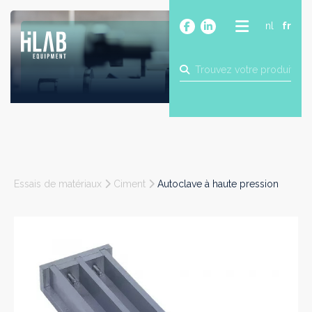
nl
fr
A PROPOS
PRODUITS
MARQUES
BLOG
CONTACT
CONSTRUCTION
Essais de matériaux
Ciment
Autoclave à haute pression
INDUSTRIE
ALIMENTAIRE
PHARMA