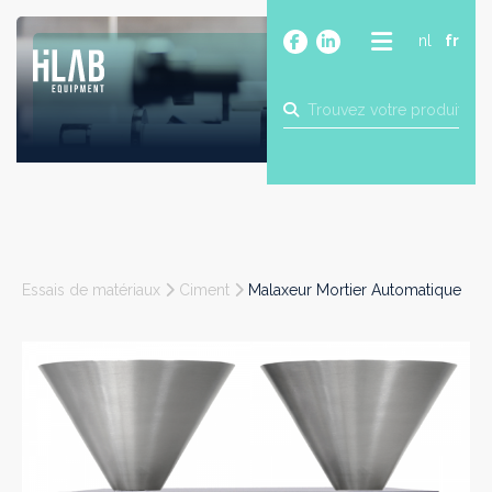
nl
fr
A PROPOS
PRODUITS
MARQUES
BLOG
CONTACT
CONSTRUCTION
Essais de matériaux
Ciment
Malaxeur Mortier Automatique
INDUSTRIE
ALIMENTAIRE
PHARMA