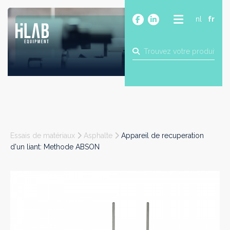
nl
fr
A PROPOS
PRODUITS
MARQUES
BLOG
CONTACT
CONSTRUCTION
Essais de matériaux
Asphalte
Appareil de recuperation
INDUSTRIE
d'un liant: Methode ABSON
ALIMENTAIRE
PHARMA