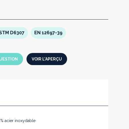
uer plus de 12 tests par jour.
STM D6307
EN 12697-39
UESTION
VOIR L'APERÇU
% acier inoxydable