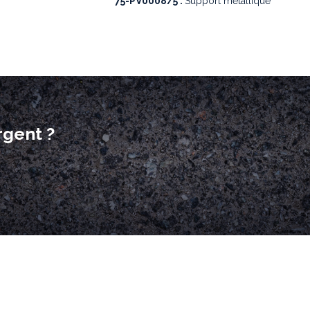
75-PV0008/5 :
Support métallique
rgent ?