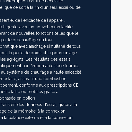
 interruption car il ne nécessite
que ce soit à la fin d'un seul essai ou de
ntiel de l'efficacité de l'appareil.
intelligente, avec un nouvel écran tactile
ant de nouvelles fonctions telles que le
ler le préchauffage du four.
tomatique avec affichage simultané de tous
pris la perte de poids et le pourcentage
 les agrégats. Les résultats des essais
tiquement par l'imprimante série fournie.
u système de chauffage à haute efficacité
entaire, assurant une combustion
pement, conforme aux prescriptions CE.
etite taille ou mobiles grâce à
nophasée en option
ransfert des données d'essai, grâce à la
age de la mémoire, à la connexion
 à la balance externe et à la connexion
mps de test réduit à moins de 40 minutes,