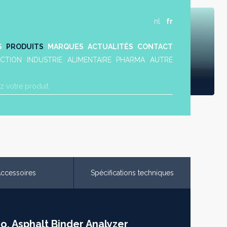
nl
fr
S
PRODUITS
MARQUES
ACTUALITÉS
CONTACT
CTION
INDUSTRIE
ALIMENTAIRE
PHARMA
AUTRE
ccessoires
Spécifications techniques
o, Asphalt Binder Analyzer