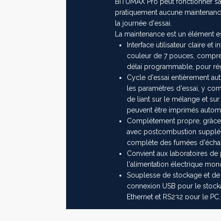
BITUMAX Pro peut fonctionner sans
pratiquement aucune maintenance, 
la journée d'essai.
La maintenance est un élément esse
Interface utilisateur claire et 
couleur de 7 pouces, compren
délai programmable, pour rég
Cycle d'essai entièrement au
les paramètres d'essai, y com
de liant sur le mélange et sur
peuvent être imprimés automa
Complètement propre, grâce a
avec postcombustion supplém
complète des fumées d'échap
Convient aux laboratoires de p
l'alimentation électrique mo
Souplesse de stockage et de t
connexion USB pour le stock
Ethernet et RS232 pour le PC,
pour l'imprimante série
Haute opérativité, avec un te