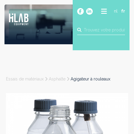
nl
fr
A PROPOS
PRODUITS
MARQUES
BLOG
CONTACT
CONSTRUCTION
Essais de matériaux
Asphalte
Agigateur à rouleaux
INDUSTRIE
ALIMENTAIRE
PHARMA