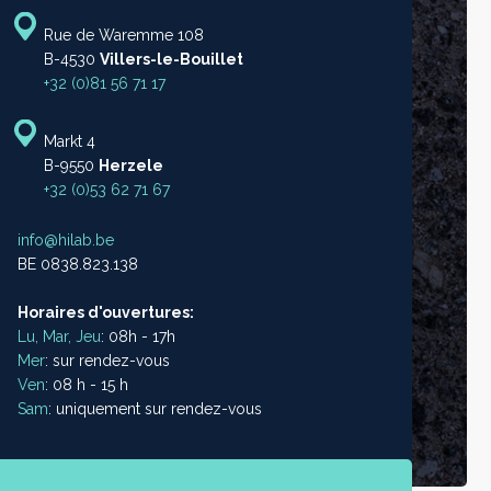
Rue de Waremme 108
B-4530
Villers-le-Bouillet
+32 (0)81 56 71 17
Markt 4
B-9550
Herzele
+32 (0)53 62 71 67
info@hilab.be
BE 0838.823.138
Horaires d'ouvertures:
Lu, Mar, Jeu
: 08h - 17h
Mer
: sur rendez-vous
Ven
: 08 h - 15 h
Sam
: uniquement sur rendez-vous