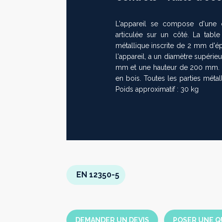
L'appareil se compose d'une
articulée sur un côté. La tabl
métallique inscrite de 2 mm d'épa
l'appareil, a un diamètre supér
mm et une hauteur de 200 mm. I
en bois. Toutes les parties méta
Poids approximatif : 30 kg
EN 12350-5
DEMANDER UN DEVIS
POSER UNE Q