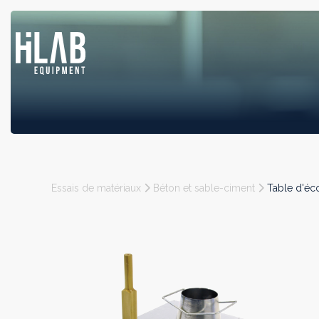
Essais de matériaux
Béton et sable-ciment
Table d'éc