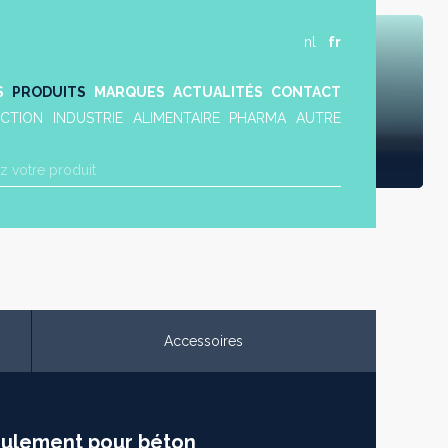
nl
fr
S
PRODUITS
MARQUES
ACTUALITÉS
CONTACT
CTION
INDUSTRIE
ALIMENTAIRE
PHARMA
AUTRE
Accessoires
coulement pour béton