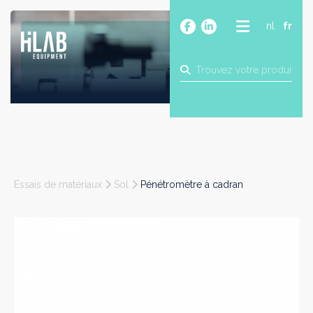
nl
fr
A PROPOS
PRODUITS
MARQUES
BLOG
CONTACT
CONSTRUCTION
Essais de matériaux
Sol
Pénétromètre à cadran
INDUSTRIE
ALIMENTAIRE
PHARMA