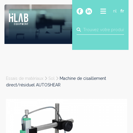
nl
fr
A PROPOS
PRODUITS
MARQUES
BLOG
CONTACT
CONSTRUCTION
Essais de matériaux
Sol
Machine de cisaillement
INDUSTRIE
direct/résiduel AUTOSHEAR
ALIMENTAIRE
PHARMA