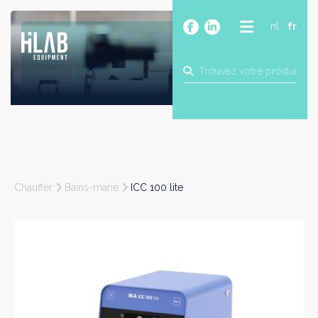
nl
fr
A PROPOS
PRODUITS
MARQUES
BLOG
CONTACT
CONSTRUCTION
Chauffer
Bains-marie
ICC 100 lite
INDUSTRIE
ALIMENTAIRE
PHARMA