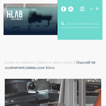
nl
fr
A PROPOS
PRODUITS
MARQUES
BLOG
CONTACT
CONSTRUCTION
Essais de matériaux
Béton et sable-ciment
Dispositif de
INDUSTRIE
soulèvement plateau pour blocs
ALIMENTAIRE
PHARMA