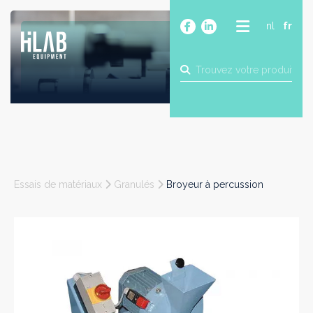
nl
fr
A PROPOS
PRODUITS
MARQUES
BLOG
CONTACT
CONSTRUCTION
Essais de matériaux
Granulés
Broyeur à percussion
INDUSTRIE
ALIMENTAIRE
PHARMA