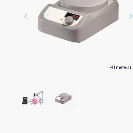
Précédent
PH meters0