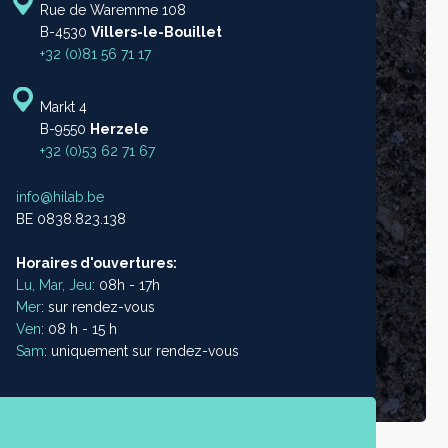
Rue de Waremme 108
B-4530
Villers-le-Bouillet
+32 (0)81 56 71 17
Markt 4
B-9550
Herzele
+32 (0)53 62 71 67
info@hilab.be
BE 0838.823.138
Horaires d'ouvertures:
Lu, Mar, Jeu
: 08h - 17h
Mer
: sur rendez-vous
Ven
: 08 h - 15 h
Sam
: uniquement sur rendez-vous