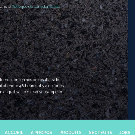
dans le
Politique de confidentialité
.
ulement en termes de résultats de
t attendre 48 heures, il y a de fortes
m et qu'il vaille mieux vous appeler.
ACCUEIL
À PROPOS
PRODUITS
SECTEURS
JOBS