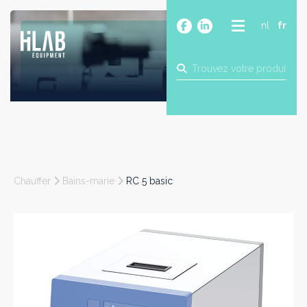
nl
fr
A PROPOS
PRODUITS
MARQUES
BLOG
CONTACT
CONSTRUCTION
Chauffer
Bains-marie
RC 5 basic
INDUSTRIE
ALIMENTAIRE
PHARMA