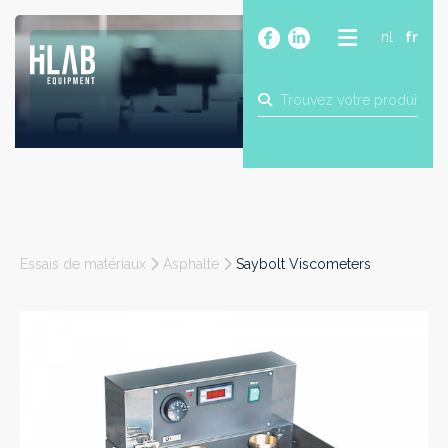
nl
fr
A PROPOS
PRODUITS
MARQUES
BLOG
CONTACT
CONSTRUCTION
Essais de matériaux
Asphalte
Saybolt Viscometers
INDUSTRIE
ALIMENTAIRE
PHARMA