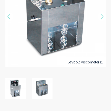
Précédent
Sui
Saybolt Viscometers1