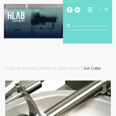
nl
fr
A PROPOS
PRODUITS
MARQUES
BLOG
CONTACT
CONSTRUCTION
Essais de matériaux
Béton et sable-ciment
Soil Cutter
INDUSTRIE
ALIMENTAIRE
PHARMA