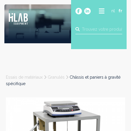
nl
fr
A PROPOS
PRODUITS
MARQUES
BLOG
CONTACT
CONSTRUCTION
Essais de matériaux
Granulés
Châssis et paniers à gravité
INDUSTRIE
spécifique
ALIMENTAIRE
PHARMA