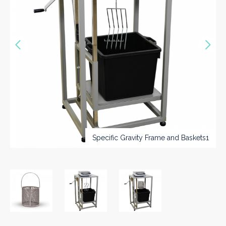
Précédent
Sui
Specific Gravity Frame and Baskets1