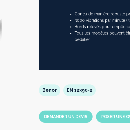
Conçu de manière robuste pou
Suivant
3000 vibrations par minute (
Bords relevés pour empêcher 
Tous les modèles peuvent êt
pédalier.
Benor
EN 12390-2
DEMANDER UN DEVIS
POSER UNE Q