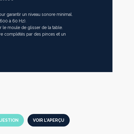
r garantir un niveau sonore minimal.
3600 à 60 Hz).
le moule de glisser de la table.
re complétés par des pinces et un
UESTION
VOIR L'APERÇU