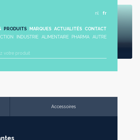
nl
fr
S
PRODUITS
MARQUES
ACTUALITÉS
CONTACT
CTION
INDUSTRIE
ALIMENTAIRE
PHARMA
AUTRE
Accessoires
antes