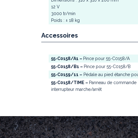
Dimensions : 310 x 310 x 200 mm
12 V
3000 tr/min
Poids : ± 18 kg
Accessoires
55-C0158/A1 –
Pince pour 55-C0158/A
55-C0158/B1 –
Pince pour 55-C0158/B
55-C0159/11 –
Pédale au pied étanche pou
55-C0158/TIME –
Panneau de commande mu
interrupteur marche/arrêt