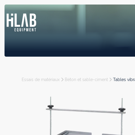
Essais de matériaux
Béton et sable-ciment
Tables vibr