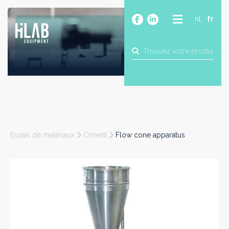
nl
fr
A PROPOS
PRODUITS
MARQUES
BLOG
CONTACT
CONSTRUCTION
Essais de matériaux
Ciment
Flow cone apparatus
INDUSTRIE
ALIMENTAIRE
PHARMA