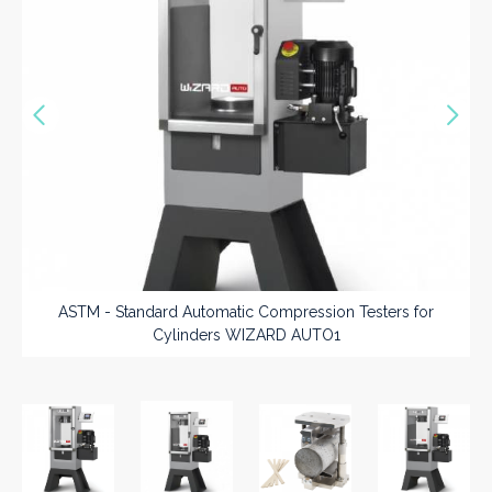
Précédent
Sui
ASTM - Standard Automatic Compression Testers for
Cylinders WIZARD AUTO1