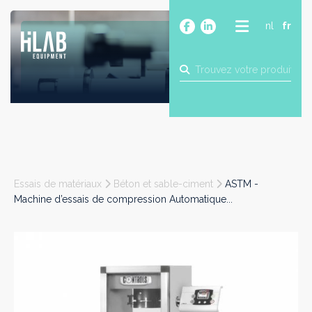
nl
fr
A PROPOS
PRODUITS
MARQUES
BLOG
CONTACT
CONSTRUCTION
Essais de matériaux
Béton et sable-ciment
ASTM -
INDUSTRIE
Machine d’essais de compression Automatique...
ALIMENTAIRE
PHARMA