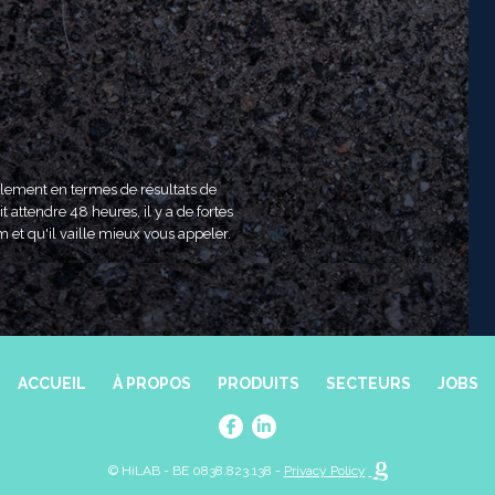
ulement en termes de résultats de
t attendre 48 heures, il y a de fortes
m et qu'il vaille mieux vous appeler.
ACCUEIL
À PROPOS
PRODUITS
SECTEURS
JOBS
© HiLAB - BE 0838.823.138 -
Privacy Policy