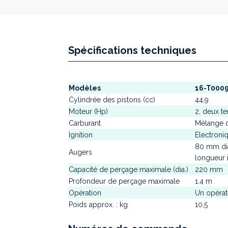
Spécifications techniques
Modèles
16-T000
Cylindrée des pistons (cc)
44,9
Moteur (Hp)
2, deux t
Carburant
Mélange d
Ignition
Electroni
80 mm di
Augers
longueur 
Capacité de perçage maximale (dia.)
220 mm
Profondeur de perçage maximale
1.4 m
Opération
Un opérat
Poids approx. : kg
10,5