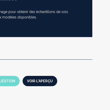
nnage pour obtenir des échantillons de sols
x modèles disponibles.
UESTION
VOIR L'APERÇU