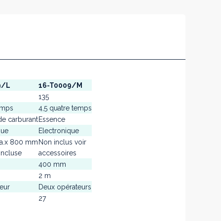
9/L
16-T0009/M
135
emps
4,5 quatre temps
e carburant
Essence
que
Electronique
a.x 800 mm
Non inclus voir
incluse
accessoires
400 mm
2 m
eur
Deux opérateurs
27