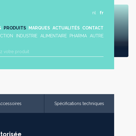
nl
fr
S
PRODUITS
MARQUES
ACTUALITÉS
CONTACT
CTION
INDUSTRIE
ALIMENTAIRE
PHARMA
AUTRE
ccessoires
Spécifications techniques
otorisée