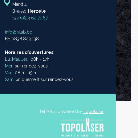
Markt 4
B-9550
Herzele
+32 (0)53 62 71 67
info@hilab.be
BE 0838.823.138
Horaires d'ouvertures:
Lu, Mar, Jeu
: 08h - 17h
Mer
: sur rendez-vous
Ven
: 08 h - 15 h
Sam
: uniquement sur rendez-vous
HiLAB is powered by
Topolaser