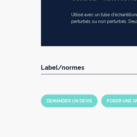
Utilisé avec un tube d'échantillo
Suivant
perturbés ou non perturbés. Deu
Label/normes
DEMANDER UN DEVIS
POSER UNE Q