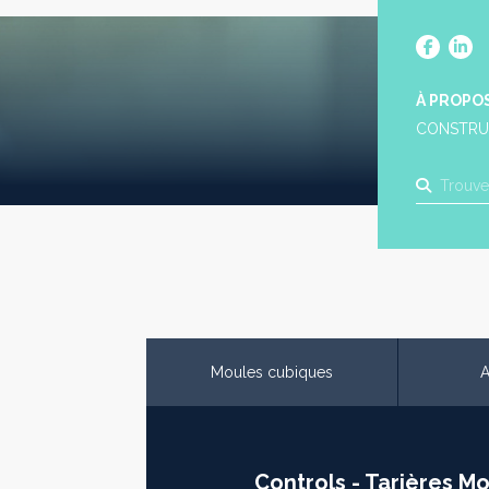
À PROPO
CONSTRU
Moules cubiques
A
Controls - Tarières M