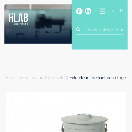
nl
fr
A PROPOS
PRODUITS
MARQUES
BLOG
CONTACT
CONSTRUCTION
Essais de matériaux
Asphalte
Extracteurs de liant centrifuge
INDUSTRIE
ALIMENTAIRE
PHARMA