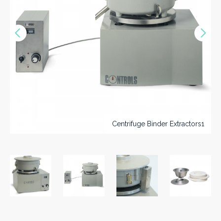
Précédent
Sui
Centrifuge Binder Extractors1