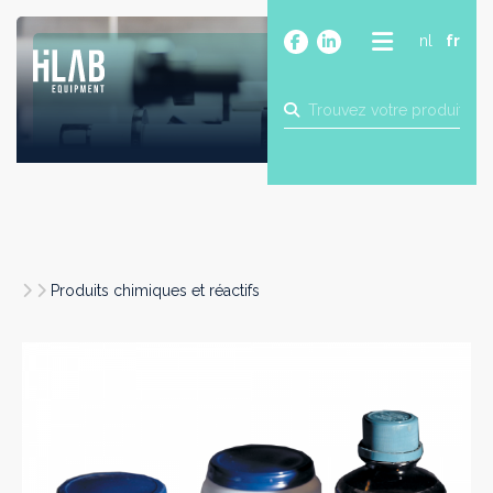
nl
fr
A PROPOS
PRODUITS
MARQUES
BLOG
CONTACT
CONSTRUCTION
Produits chimiques et réactifs
INDUSTRIE
ALIMENTAIRE
PHARMA