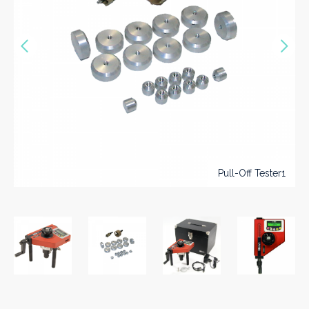
Précédent
Sui
Pull-Off Tester1