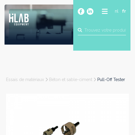
nl
fr
A PROPOS
PRODUITS
MARQUES
BLOG
CONTACT
CONSTRUCTION
Essais de matériaux
Béton et sable-ciment
Pull-Off Tester
INDUSTRIE
ALIMENTAIRE
PHARMA