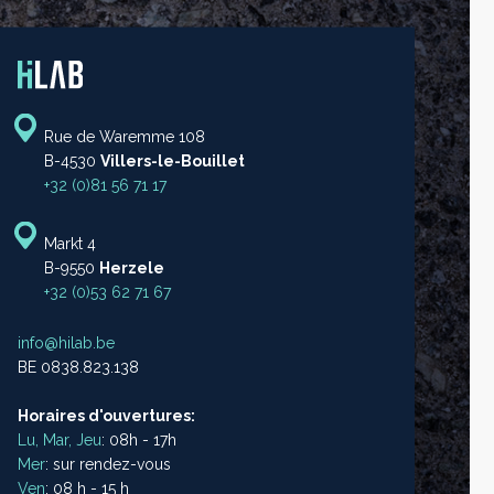
Rue de Waremme 108
B-4530
Villers-le-Bouillet
+32 (0)81 56 71 17
Markt 4
B-9550
Herzele
+32 (0)53 62 71 67
info@hilab.be
BE 0838.823.138
Horaires d'ouvertures:
Lu, Mar, Jeu
: 08h - 17h
Mer
: sur rendez-vous
Ven
: 08 h - 15 h