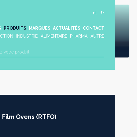
nl
fr
S
PRODUITS
MARQUES
ACTUALITÉS
CONTACT
CTION
INDUSTRIE
ALIMENTAIRE
PHARMA
AUTRE
n Film Ovens (RTFO)