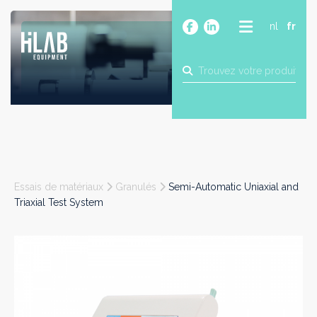
nl
fr
A PROPOS
PRODUITS
MARQUES
BLOG
CONTACT
CONSTRUCTION
Essais de matériaux
Granulés
Semi-Automatic Uniaxial and
INDUSTRIE
Triaxial Test System
ALIMENTAIRE
PHARMA