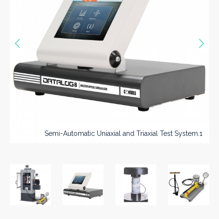
Précédent
Sui
Semi-Automatic Uniaxial and Triaxial Test System.1