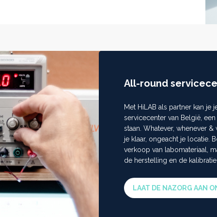
All-round servicec
Met HiLAB als partner kan je 
servicecenter van België, een
staan. Whatever, whenever & 
je klaar, ongeacht je locatie.
verkoop van labomateriaal, 
de herstelling en de kalibratie
LAAT DE NAZORG AAN O