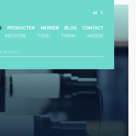
nl
fr
S
PRODUCTEN
MERKEN
BLOG
CONTACT
INDUSTRIE
FOOD
FARMA
ANDERE