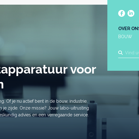
OVER ON
BOUW
stapparatuur voor
n
g. Of je nu actief bent in de bouw, industrie,
n je zijde. Onze missie? Jouw labo-uitrusting
eskundig advies en een verregaande service.