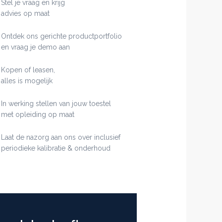
Stel je vraag en krijg
advies op maat
Ontdek ons gerichte productportfolio
en vraag je demo aan
Kopen of leasen,
alles is mogelijk
In werking stellen van jouw toestel
met opleiding op maat
Laat de nazorg aan ons over inclusief
periodieke kalibratie & onderhoud