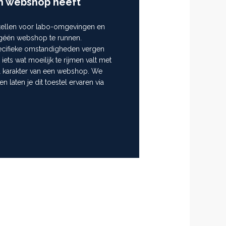
n webshop heeft
stellen voor labo-omgevingen en
m géén webshop te runnen.
ecifieke omstandigheden vergen
ets wat moeilijk te rijmen valt met
ll karakter van een webshop. We
 en laten je dit toestel ervaren via