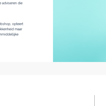
e adviseren die
ebshop, opteert
okkenheid maar
nmiddellijke