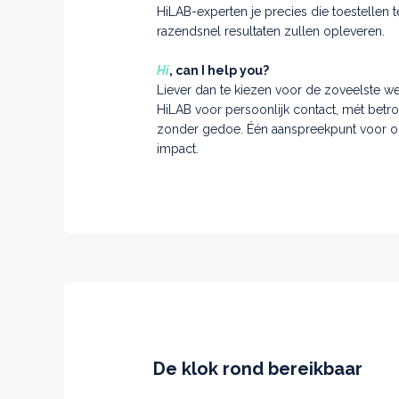
HiLAB-experten je precies die toestellen t
razendsnel resultaten zullen opleveren.
Hi
, can I help you?
Liever dan te kiezen voor de zoveelste w
HiLAB voor persoonlijk contact, mét betr
zonder gedoe. Één aanspreekpunt voor o
impact.
De klok rond bereikbaar