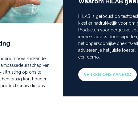
Waarom HiLAB géé
HiLAB is gefocust op testtoe
kiest er nadrukkelijk voor o
Producten voor dergelijke sp
immers advies door experten, i
ting
het onpersoonlijke one-fits-a
adviseren je het juiste toestel,
een demo.
ndere mooie klinkende
et ambassadeursschap van
uitrusting op ons te
VERKEN ONS AANBOD
 hen graag kort houden,
 productkennis die ons