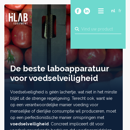
nl
fr
OVER
PRODUCTEN
MERKEN
BLOG
CONTACT
De beste laboapparatuur
BOUW
voor voedselveiligheid
INDUSTRIE
FOOD
Voedselveiligheid is géén lachertje, wat niet in het minste
FARMA
blijkt uit de strenge regelgeving. Terecht ook, want wie
op een verantwoordelijke manier voeding voor
menselijke of dierlijke consumptie wil produceren, moet
op een perfectionistische manier omspringen met
voedselveiligheid
. Concreet impliceert dit voor