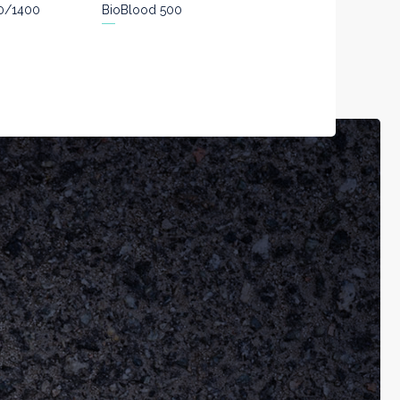
0/1400
BioBlood 500