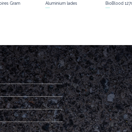
oires Gram
Aluminium lades
BioBlood 127