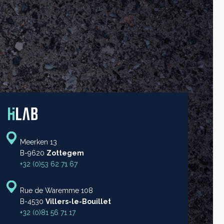
Meerken 13
B-9620
Zottegem
+32 (0)53 62 71 67
Rue de Waremme 108
B-4530
Villers-le-Bouillet
+32 (0)81 56 71 17