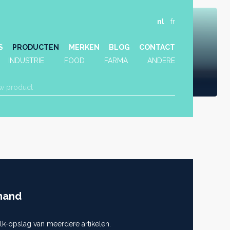
nl
fr
S
PRODUCTEN
MERKEN
BLOG
CONTACT
INDUSTRIE
FOOD
FARMA
ANDERE
mand
lk-opslag van meerdere artikelen.