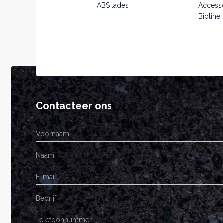
ABS lades
Access
Bioline
Contacteer ons