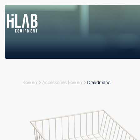
Koelen
Accessories koelen
Draadmand