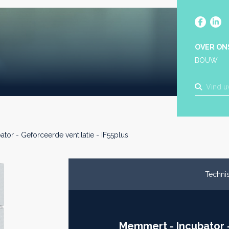
OVER ON
BOUW
ator - Geforceerde ventilatie - IF55plus
Technis
Memmert - Incubator -