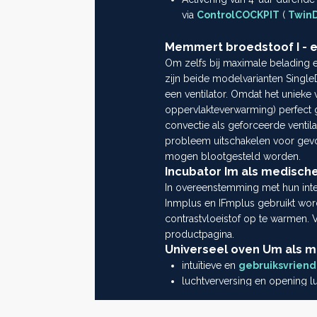
via
ControlCOCKPIT
(
Twin
Memmert broedstoof I - ee
Om zelfs bij maximale belading e
zijn beide modelvarianten Singl
een ventilator. Omdat het uniek
oppervlakteverwarming) perfect g
convectie als geforceerde ventila
probleem uitschakelen voor gevoel
mogen blootgesteld worden.
Incubator Im als medisch
In overeenstemming met hun in
Inmplus en IFmplus gebruikt wor
contrastvloeistof op te warmen. 
productpagina.
Universeel oven Um als m
intuïtieve en
gebruiksvriend
luchtverversing en opening lu
temperatuur en luchtververs
software
AtmoCONTROL
bi