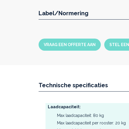
voorverwarmde verse lucht v
bijna volledig uitgevoerd in 
Label/Normering
schoon te maken
inox
, zowe
precieze en homogene tempe
uitgebreide mogelijkheden v
de communicatiepoorten, geï
software
AtmoCONTROL
VRAAG EEN OFFERTE AAN
STEL EE
3 jaar garantie wereldwijd
Technische specificaties
Laadcapaciteit:
Max laadcapaciteit: 80 kg
Max laadcapaciteit per rooster: 20 kg