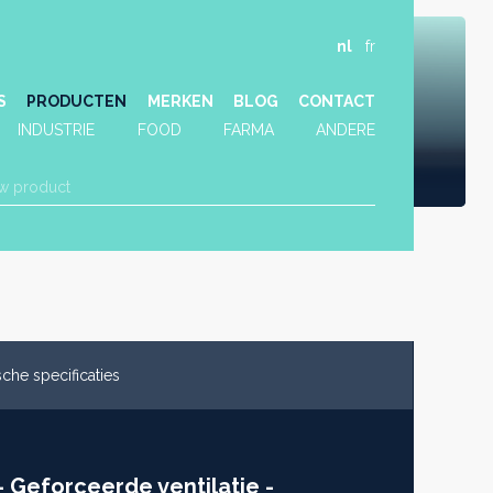
nl
fr
S
PRODUCTEN
MERKEN
BLOG
CONTACT
INDUSTRIE
FOOD
FARMA
ANDERE
che specificaties
 Geforceerde ventilatie -