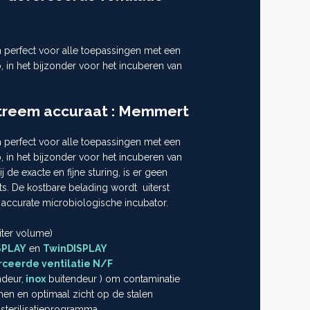
 perfect voor alle toepassingen met een
o, in het bijzonder voor het incuberen van
xtreem accuraat : Memmert
 perfect voor alle toepassingen met een
o, in het bijzonder voor het incuberen van
j de exacte en fijne sturing, is er geen
s. De kostbare belading wordt uiterst
ccurate microbiologische incubator.
iter volume)
SPLAY
en
TwinDISPLAY
rceerde ventilatie N/F
deur,
inox
buitendeur ) om contaminatie
en en optimaal zicht op de stalen
 sterilisatieprogramma