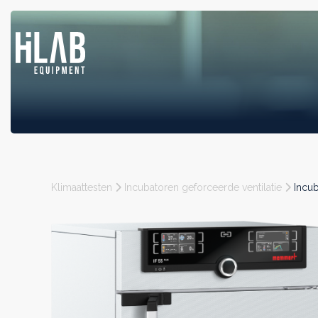
Klimaattesten
Incubatoren geforceerde ventilatie
Incub