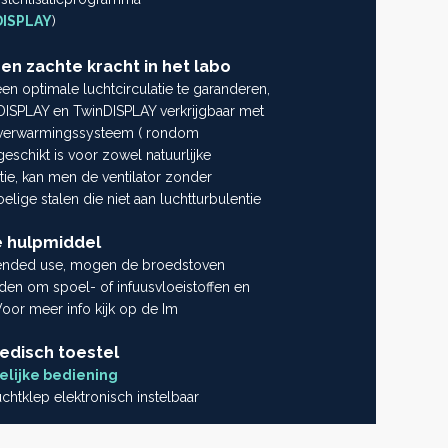
DISPLAY
)
n zachte kracht in het labo
en optimale luchtcirculatie te garanderen,
eDISPLAY en TwinDISPLAY verkrijgbaar met
e verwarmingssysteem ( rondom
eschikt is voor zowel natuurlijke
tie, kan men de ventilator zonder
ige stalen die niet aan luchtturbulentie
e hulpmiddel
tended use, mogen de broedstoven
den om spoel- of infuusvloeistoffen en
Voor meer info kijk op de Im
edisch toestel
elijke bediening
chtklep elektronisch instelbaar
ing programmeerbaar in segmenten via de
j modellen
TwinDISPLAY