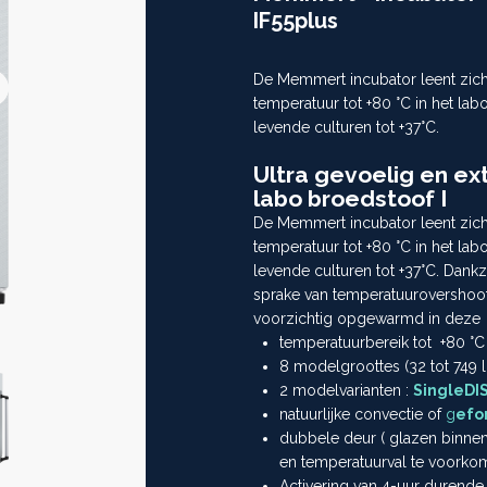
Next
IF55plus
>>
De Memmert incubator leent zich
temperatuur tot +80 °C in het lab
levende culturen tot +37°C.
Ultra gevoelig en e
labo broedstoof I
De Memmert incubator leent zich
temperatuur tot +80 °C in het lab
levende culturen tot +37°C. Dankzi
sprake van temperatuurovershoot
voorzichtig opgewarmd in deze a
temperatuurbereik tot +80 °C
8 modelgroottes (32 tot 749 l
2 modelvarianten :
SingleDI
natuurlijke convectie of
g
efo
dubbele deur ( glazen binnen
en temperatuurval te voorkom
Activering van 4-uur durende