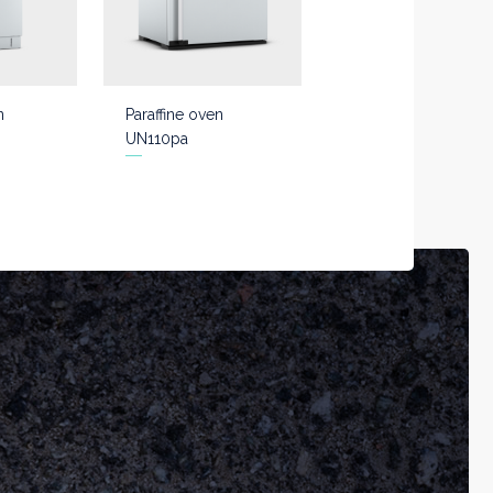
n
Paraffine oven
UN110pa