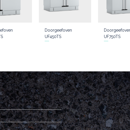
efoven
Doorgeefoven
Doorgeefove
TS
UF450TS
UF750TS