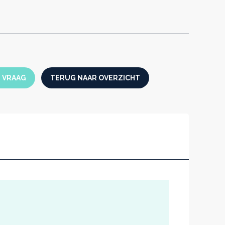
oorkomt temperatuurfluctuaties
kwalitatief, corrosiebestendig en eenvoudig
l binnenkamer als buitenkant
ratuur door uniek verwarmconcept
oor programmatie en protocollering door
ntegreerde datalogger en
N VRAAG
TERUG NAAR OVERZICHT