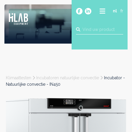
nl
fr
OVER
PRODUCTEN
MERKEN
BLOG
CONTACT
BOUW
Klimaattesten
Incubatoren natuurlijke convectie
Incubator -
INDUSTRIE
Natuurlijke convectie - IN450
FOOD
FARMA