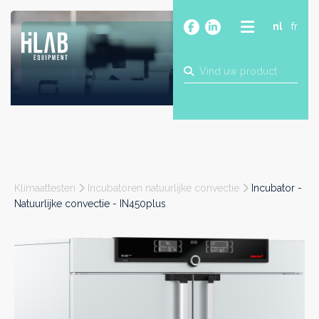
nl
fr
OVER
PRODUCTEN
MERKEN
BLOG
CONTACT
BOUW
Klimaattesten
Incubatoren natuurlijke convectie
Incubator -
INDUSTRIE
Natuurlijke convectie - IN450plus
FOOD
FARMA