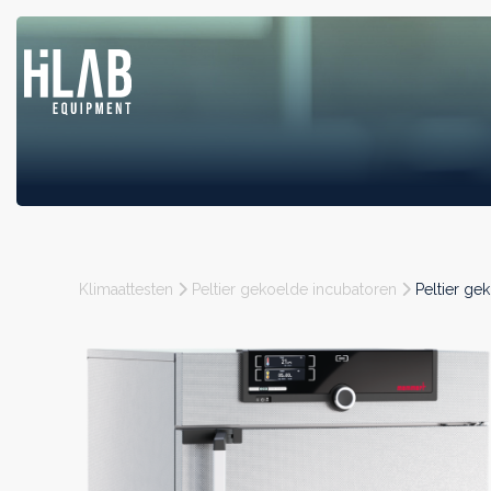
Klimaattesten
Peltier gekoelde incubatoren
Peltier ge