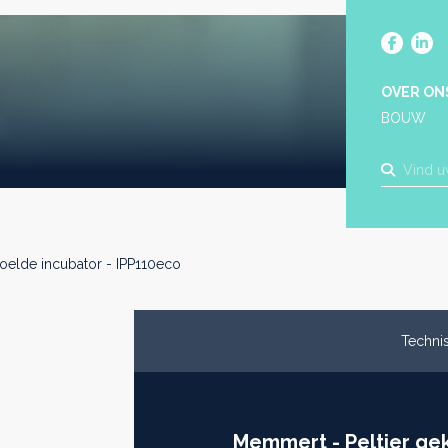
OVER ON
BOUW
koelde incubator - IPP110eco
Technis
Memmert - Peltier gek