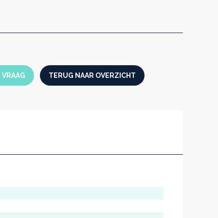
n uit kwalitatief, corrosiebestendig en
angs zowel de binnen- als buitenkant
ratuur door uniek verwarmconcept
oor programmatie en protocollering door
egreerde datalogger en de AtmoCONTROL-
N VRAAG
TERUG NAAR OVERZICHT