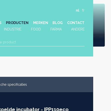
nl
fr
S
PRODUCTEN
MERKEN
BLOG
CONTACT
INDUSTRIE
FOOD
FARMA
ANDERE
che specificaties
oelde incubator - IPP110eco