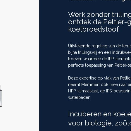
Werk zonder trillin
Next
ontdek de Peltier-
>>
koelbroedstoof
Uitstekende regeling van de tempe
bijna trillingsvrij en een indrukw
troeven waarmee de IPP-incubato
perfecte toepassing van Peltier-t
Deze expertise op vlak van Pelt
neemt Memmert ook mee naar ande
HPP-klimaatkast, de IPS-bewaarin
waterbaden.
Incuberen en koele
voor biologie, zoöl