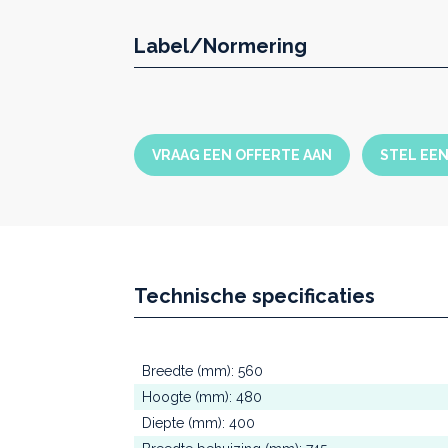
Nagenoeg integraal opgetrokke
onderhoudsvriendelijk inox, l
Label/Normering
Precieze en homogene tempe
Uitgebreide mogelijkheden v
de connectiepoorten, geïnt
software
3 jaar garantie wereldwijd
VRAAG EEN OFFERTE AAN
STEL EE
Technische specificaties
Breedte (mm): 560
Hoogte (mm): 480
Diepte (mm): 400