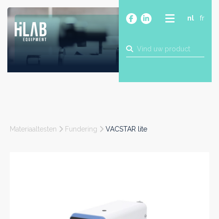
nl
fr
OVER
PRODUCTEN
MERKEN
BLOG
CONTACT
BOUW
Materiaaltesten
Fundering
VACSTAR lite
INDUSTRIE
FOOD
FARMA