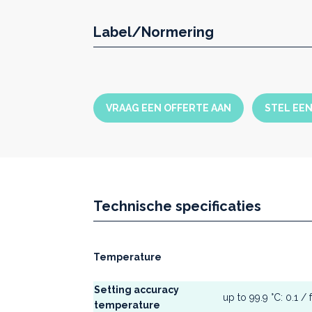
corrosieve materialen zijn inox 
grotere chemische bestendighei
Label/Normering
De voordelen van
vacuümdroogstov
VRAAG EEN OFFERTE AAN
STEL EE
Een Memmert vacuümdroogstoof 
Precieze en homogene tempe
Tot 40 segmenten met versch
rechtstreek in het toestel o
kunnen worden.
Nagenoeg integraal uitgevoerd
eenvoudig schoon te maken in
Technische specificaties
3 jaar garantie wereldwijd
Temperature
Setting accuracy
up to 99.9 °C: 0.1 /
temperature