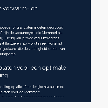
e verwarm- en
 poeder of granulaten moeten gedroogd
, zijn de vacuümcycli, die Memmert als
dig. Hierbij kan je twee vacuümwaardes
al fluctueren. Zo wordt in een korte tijd
njecteerd, die de vochtigheid sneller kan
acuümpomp.
laten voor een optimale
ing
ling op alle afzonderlijke niveaus in de
moplaten voor de Memmert
itvoering) gefabriceerd uit geanodiseerd
ium. Voor toepassingen met extreem