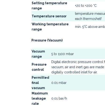
Setting temperature
+20 to +200 °C
range
temperature measure
Temperature sensor
each thermoshelf
Working temperature
min. 5°C above amb
range
Pressure (Vacuum)
Vacuum
5 to 1100 mbar
range
Digital electronic pressure contro
Pressure
vacuum, air and inert gas are made
control
digitally controlled inlet for air.
Permitted
final
0.01 mbar
vacuum
Maximum
leakage
0.01 bar/h
rate