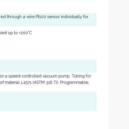
d through 4-wire Pt100 sensor individually for
ient up to +200°C
l for a speed-controlled vacuum pump. Tubing for
 of material 1.4571 (ASTM 316 Ti). Programmable,