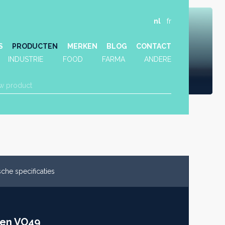
nl
fr
S
PRODUCTEN
MERKEN
BLOG
CONTACT
INDUSTRIE
FOOD
FARMA
ANDERE
che specificaties
en VO49