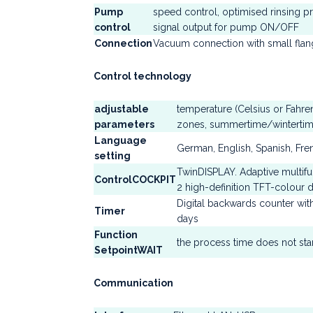
Pump
speed control, optimised rinsing 
control
signal output for pump ON/OFF
Connection
Vacuum connection with small flang
Control technology
adjustable
temperature (Celsius or Fahre
parameters
zones, summertime/winterti
Language
German, English, Spanish, Fren
setting
TwinDISPLAY. Adaptive multifu
ControlCOCKPIT
2 high-definition TFT-colour d
Digital backwards counter with
Timer
days
Function
the process time does not star
SetpointWAIT
Communication