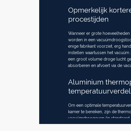
Opmerkelijk korter
procestijden
Wanneer er grote hoeveelheden
worden in een vacuümdroogstoof
enige fabrikant voorziet, erg han
instellen waartussen het vacuüm z
een groot volume droge lucht geï
absorberen en afvoert via de v
Aluminium thermop
temperatuurverdel
Om een optimale temperatuurverde
kamer te bereiken, zijn de ther
vacuümdroogoven (in standaard u
en oppervlaktebehandeld alumin