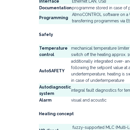
Interface
Ethernet LAN, USB
Documentation
programme stored in case of p
AtmoCONTROL software on a U
Programming
transferring programmes via Et
Safety
Temperature
mechanical temperature limiter
control
switch off the heating approx.
additionally integrated over- a
following the setpoint value at 
AutoSAFETY
undertemperature, heating is s
in case of undertemperature
Autodiagnostic
integral fault diagnostics for t
system
Alarm
visual and acoustic
Heating concept
fuzzy-supported MLC (Multi-Le