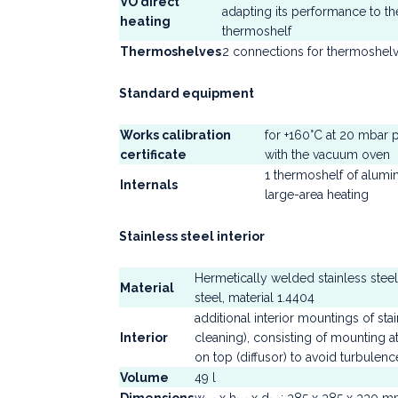
VO direct
adapting its performance to th
heating
thermoshelf
Thermoshelves
2 connections for thermoshelves
Standard equipment
Works calibration
for +160°C at 20 mbar 
certificate
with the vacuum oven
1 thermoshelf of alumi
Internals
large-area heating
Stainless steel interior
Hermetically welded stainless steel 
Material
steel, material 1.4404
additional interior mountings of sta
Interior
cleaning), consisting of mounting a
on top (diffusor) to avoid turbulen
Volume
49 l