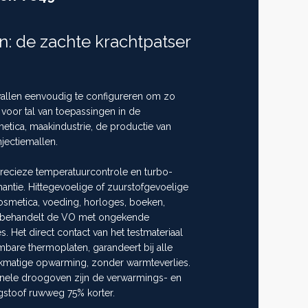
 de zachte krachtpatser
llen eenvoudig te configureren om zo
voor tal van toepassingen in de
tica, maakindustrie, de productie van
njectiemallen.
 precieze temperatuurcontrole en turbo-
antie. Hittegevoelige of zuurstofgevoelige
cosmetica, voeding, horloges, boeken,
ca behandelt de VO met ongekende
. Het direct contact van het testmateriaal
bare thermoplaten, garandeert bij alle
kmatige opwarming, zonder warmteverlies.
ionele droogoven zijn de verwarmings- en
stoof ruwweg 75% korter.