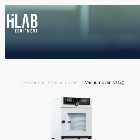
Verwarmen
Vacuümovens
Vacuümoven VO49