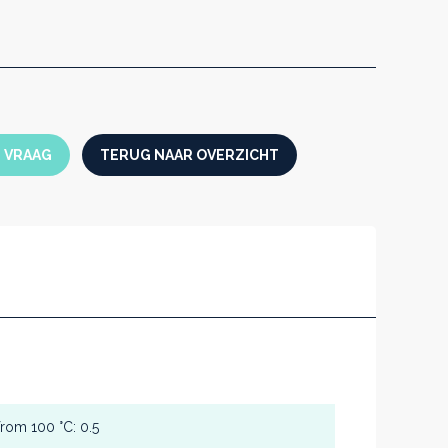
thermoplaten (optie) aangeraden gezien hun
d.
 Memmert
en
N VRAAG
TERUG NAAR OVERZICHT
biedt unieke voordelen:
ratuur door uniek verwarmconcept
illende temperatuur en vacuüm die
f via de geheugenkaart geprogrammeerd
 in kwalitatief, corrosiebestendig en
ox (zowel binnen- als buitenkant)
 from 100 °C: 0.5