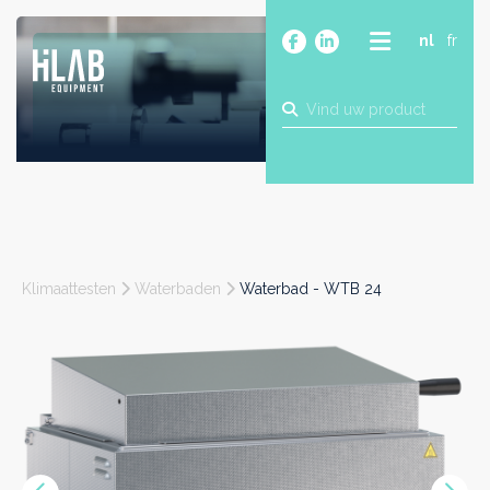
nl
fr
OVER
PRODUCTEN
MERKEN
BLOG
CONTACT
BOUW
Klimaattesten
Waterbaden
Waterbad - WTB 24
INDUSTRIE
FOOD
FARMA