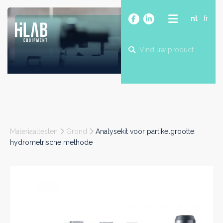
nl
fr
OVER
PRODUCTEN
MERKEN
BLOG
CONTACT
BOUW
Materiaaltesten
Grond
Analysekit voor partikelgrootte:
INDUSTRIE
hydrometrische methode
FOOD
FARMA